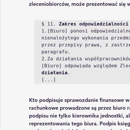
zleceniobiorców, może prezentować się w
§ 11. 
Zakres odpowiedzialności
1.[Biuro] ponosi odpowiedzialno
nienależytego wykonania przedm
przez przepisy prawa, z zastrze
paragrafu.

2.Za działania współpracowników
[Biuro] odpowiada względem Zle
działania
.

[...]
Kto podpisuje 
sprawozdanie finansowe
 w
rachunkowe prowadzone są przez biuro 
podpisu nie tylko kierownika jednostki, 
reprezentowania tego biura. Podpis księ