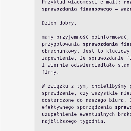
Przykład wiadomości e-mail: 
ro
sprawozdania finansowego – waż
Dzień dobry,

mamy przyjemność poinformować,
przygotowania 
sprawozdania fin
obrachunkowy. Jest to kluczowy 
zapewnienie, że sprawozdanie f
i wiernie odzwierciedlało stan
firmy.

W związku z tym, chcielibyśmy p
sprawdzenie, czy wszystkie niez
dostarczone do naszego biura. 
efektywnego sporządzenia 
spraw
uzupełnienie ewentualnych brakó
najbliższego tygodnia.
