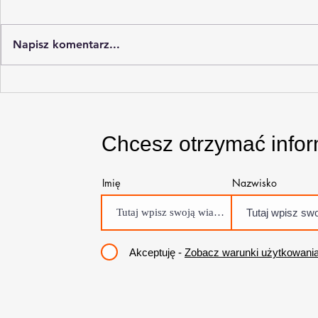
Napisz komentarz...
Inwentaryzacja gotówki do
Przejęcie k
bilansu
rachunkow
Chcesz otrzymać info
Imię
Nazwisko
Akceptuję -
Zobacz warunki użytkowani