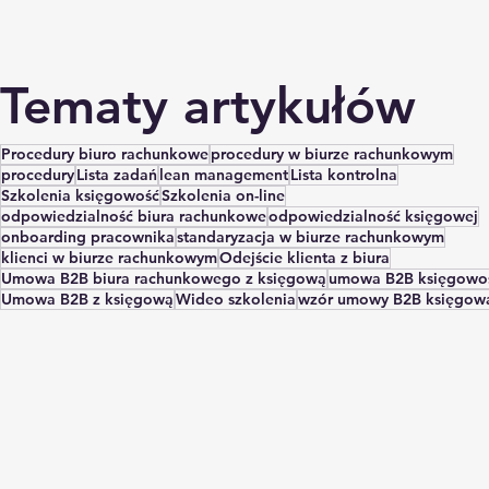
Tematy artykułów
Procedury biuro rachunkowe
procedury w biurze rachunkowym
procedury
Lista zadań
lean management
Lista kontrolna
Szkolenia księgowość
Szkolenia on-line
odpowiedzialność biura rachunkowe
odpowiedzialność księgowej
onboarding pracownika
standaryzacja w biurze rachunkowym
klienci w biurze rachunkowym
Odejście klienta z biura
Umowa B2B biura rachunkowego z księgową
umowa B2B księgowo
Umowa B2B z księgową
Wideo szkolenia
wzór umowy B2B księgow