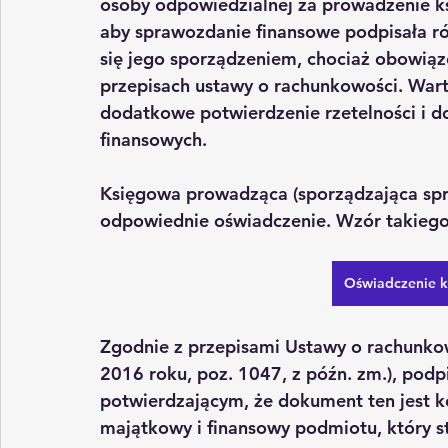
osoby odpowiedzialnej za prowadzenie k
aby 
sprawozdanie finansowe
 podpisała r
się jego sporządzeniem, chociaż obowiąze
przepisach ustawy o rachunkowości
. War
dodatkowe potwierdzenie rzetelności i d
finansowych.
Księgowa prowadząca (sporządzająca spr
odpowiednie oświadczenie. Wzór takiego
Oświadczenie k
Zgodnie z przepisami 
Ustawy o rachunko
2016 roku, poz. 1047, z późn. zm.), 
podp
potwierdzającym, że dokument ten jest k
majątkowy i finansowy podmiotu, który 