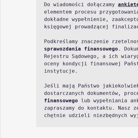
Do wiadomości dołączamy 
ankiet
elementem procesu przygotowania
dokładne wypełnienie, zaakcept
księgowej prowadzącej finaliza
sprawozdania finansowego
. Doku
Rejestru Sądowego, a ich wiary
oceny kondycji finansowej Państ
instytucje.

Jeśli mają Państwo jakiekolwie
dostarczanych dokumentów, proc
finansowego
 lub wypełniania an
zapraszamy do kontaktu. Nasz z
chętnie udzieli niezbędnych wyj