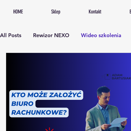
HOME
Sklep
Kontakt
All Posts
Rewizor NEXO
Wideo szkolenia
Procedury w biurze rachunkowym
Lista zada
Szkolenia księgowość
Lean Management
automatyzacja księgowości