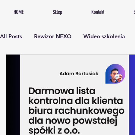
HOME
Sklep
Kontakt
All Posts
Rewizor NEXO
Wideo szkolenia
Procedury w biurze rachunkowym
Lista zada
Szkolenia księgowość
Lean Management
automatyzacja księgowości